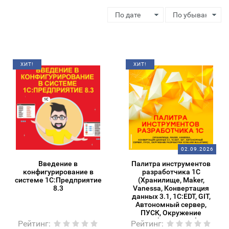
ХИТ!
ХИТ!
02.09.2026
Введение в
Палитра инструментов
конфигурирование в
разработчика 1С
системе 1С:Предприятие
(Хранилище, Maker,
8.3
Vanessa, Конвертация
данных 3.1, 1C:EDT, GIT,
Автономный сервер,
ПУСК, Окружение
разработки 1С/Silver
Рейтинг
:
Рейтинг
: