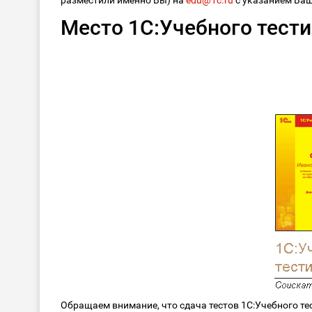
разместили именно Вы) на
edu@1c.ru
с указанием Ваш
Место 1С:Учебного тести
Обращаем внимание, что сдача тестов 1С:Учебного те