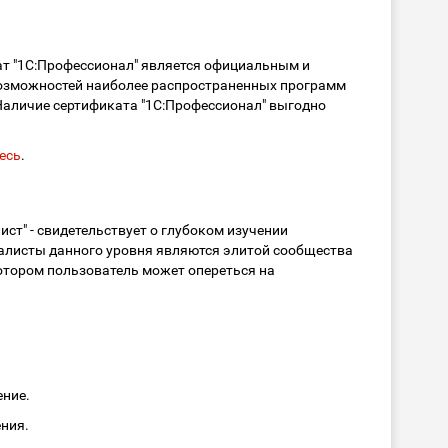
ат "1С:Профессионал" является официальным и
 возможностей наиболее распространенных программ
 Наличие сертификата "1С:Профессионал" выгодно
есь
.
ст" - свидетельствует о глубоком изучении
алисты данного уровня являются элитой сообщества
 котором пользователь может опереться на
ение.
ения.