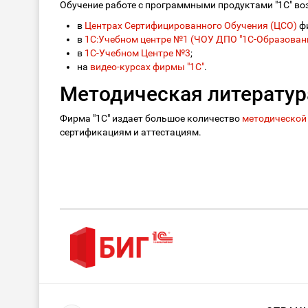
Обучение работе с программными продуктами "1С" во
в
Центрах Сертифицированного Обучения (ЦСО)
ф
в
1С:Учебном центре №1 (ЧОУ ДПО "1С-Образовани
в
1С-Учебном Центре №3
;
на
видео-курсах фирмы "1С"
.
Методическая литератур
Фирма "1С" издает большое количество
методической
сертификациям и аттестациям.