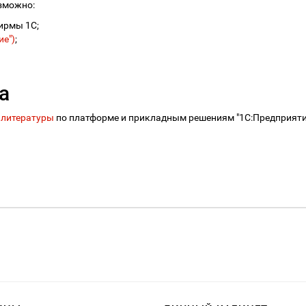
зможно:
ирмы 1С;
е")
;
а
 литературы
по платформе и прикладным решениям "1С:Предприятие