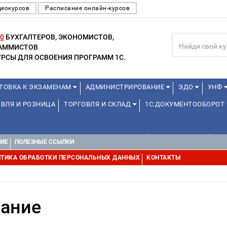
деокурсов
Расписание онлайн-курсов
0
БУХГАЛТЕРОВ, ЭКОНОМИСТОВ,
РАММИСТОВ
РСЫ ДЛЯ ОСВОЕНИЯ ПРОГРАММ 1С.
ТОВКА К ЭКЗАМЕНАМ
АДМИНИСТРИРОВАНИЕ
ЭДО
УНФ
ВЛЯ И РОЗНИЦА
ТОРГОВЛЯ И СКЛАД
1С:ДОКУМЕНТООБОРОТ
ДЛЯ ПРЕПОДАВАТЕЛЕЙ ШКОЛЬНЫХ КУРСОВ
ОНЛАЙН ШКОЛА
ДЛ
НИЕ
ПОЛЕЗНЫЕ ССЫЛКИ
УРСЫ (ПРОФЕССИОНАЛЬНЫЕ ПРОБЫ) 4-6 ЧАСОВ ОТ 12 ЛЕТ
ДРУГ
ТИКА ОБРАБОТКИ ПЕРСОНАЛЬНЫХ ДАННЫХ
КОНТАКТЫ
вание