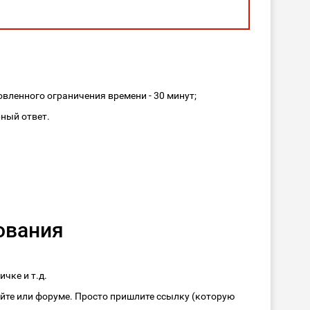
овленного ограничения времени - 30 минут;
рный ответ.
ования
чке и т.д.
айте или форуме. Просто пришлите ссылку (которую