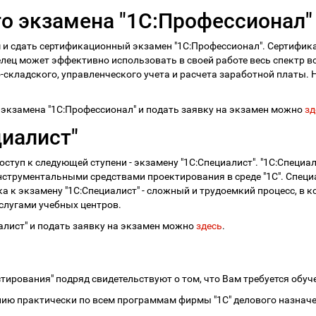
о экзамена "1С:Профессионал"
 и сдать сертификационный экзамен "1С:Профессионал". Сертифик
лец может эффективно использовать в своей работе весь спектр
-складского, управленческого учета и расчета заработной платы.
экзамена "1С:Профессионал" и подать заявку на экзамен можно
зд
циалист"
туп к следующей ступени - экзамену "1С:Специалист". "1С:Специали
струментальными средствами проектирования в среде "1С". Специ
ка к экзамену "1С:Специалист" - сложный и трудоемкий процесс, в
слугами учебных центров.
алист" и подать заявку на экзамен можно
здесь
.
тирования" подряд свидетельствуют о том, что Вам требуется обуч
ению практически по всем программам фирмы "1С" делового назнач