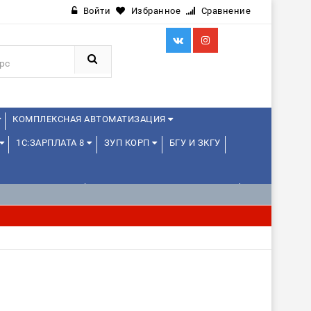
Войти
Избранное
Сравнение
КОМПЛЕКСНАЯ АВТОМАТИЗАЦИЯ
1С:ЗАРПЛАТА 8
ЗУП КОРП
БГУ И ЗКГУ
Я ШКОЛЬНИКОВ
1С:УПРАВЛЕНИЕ ХОЛДИНГОМ
ИЕ
1С:МЕДИЦИНА
WEB, JAVA И ANDROID