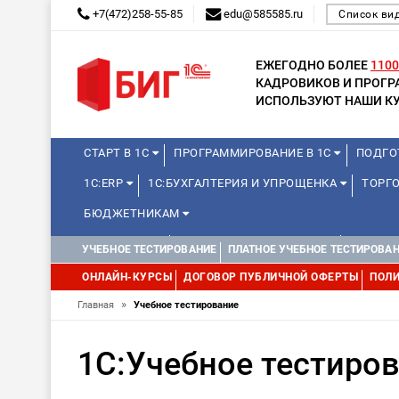
+7(472)258-55-85
edu@585585.ru
Список ви
ЕЖЕГОДНО БОЛЕЕ
1100
КАДРОВИКОВ И ПРОГ
ИСПОЛЬЗУЮТ НАШИ КУ
СТАРТ В 1С
ПРОГРАММИРОВАНИЕ В 1С
ПОДГО
1С:ERP
1С:БУХГАЛТЕРИЯ И УПРОЩЕНКА
ТОРГО
БЮДЖЕТНИКАМ
МИНИ-КУРСЫ
КУРСЫ ДЛЯ ШКОЛЬНИКОВ
КУРСЫ 
УЧЕБНОЕ ТЕСТИРОВАНИЕ
ПЛАТНОЕ УЧЕБНОЕ ТЕСТИРОВА
УПРАВЛЕНИЕ ПРОЕКТАМИ
УПРАВЛЕНЦАМ
МИНИ-К
ОНЛАЙН-КУРСЫ
ДОГОВОР ПУБЛИЧНОЙ ОФЕРТЫ
ПОЛИ
»
Главная
Учебное тестирование
1С:Учебное тестиро