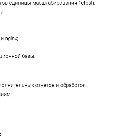
тов единицы масштабирования 1cfesh;
а;
 nginx;
ционной базы;
олнительных отчетов и обработок;
ниям.
: