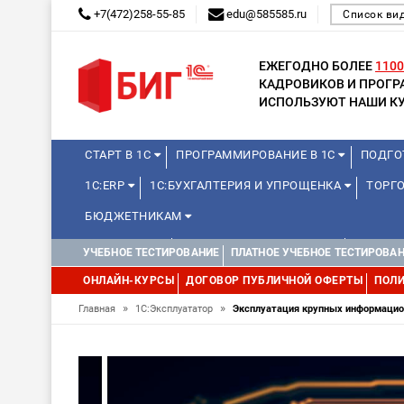
+7(472)258-55-85
edu@585585.ru
Список ви
ЕЖЕГОДНО БОЛЕЕ
1100
КАДРОВИКОВ И ПРОГ
ИСПОЛЬЗУЮТ НАШИ КУ
СТАРТ В 1С
ПРОГРАММИРОВАНИЕ В 1С
ПОДГО
1С:ERP
1С:БУХГАЛТЕРИЯ И УПРОЩЕНКА
ТОРГО
БЮДЖЕТНИКАМ
МИНИ-КУРСЫ
КУРСЫ ДЛЯ ШКОЛЬНИКОВ
КУРСЫ 
УЧЕБНОЕ ТЕСТИРОВАНИЕ
ПЛАТНОЕ УЧЕБНОЕ ТЕСТИРОВА
УПРАВЛЕНИЕ ПРОЕКТАМИ
УПРАВЛЕНЦАМ
МИНИ-К
ОНЛАЙН-КУРСЫ
ДОГОВОР ПУБЛИЧНОЙ ОФЕРТЫ
ПОЛИ
»
»
Главная
1С:Эксплуататор
Эксплуатация крупных информаци