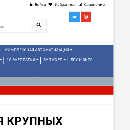
Войти
Избранное
Сравнение
КОМПЛЕКСНАЯ АВТОМАТИЗАЦИЯ
1С:ЗАРПЛАТА 8
ЗУП КОРП
БГУ И ЗКГУ
Я ШКОЛЬНИКОВ
1С:УПРАВЛЕНИЕ ХОЛДИНГОМ
ИЕ
1С:МЕДИЦИНА
WEB, JAVA И ANDROID
Я КРУПНЫХ