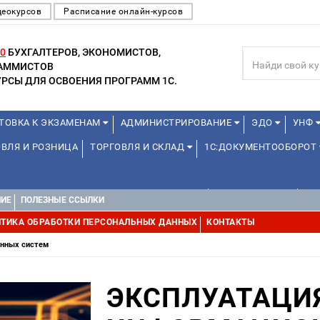
деокурсов
Расписание онлайн-курсов
0
БУХГАЛТЕРОВ, ЭКОНОМИСТОВ,
РАММИСТОВ
РСЫ ДЛЯ ОСВОЕНИЯ ПРОГРАММ 1С.
ТОВКА К ЭКЗАМЕНАМ
АДМИНИСТРИРОВАНИЕ
ЭДО
УНФ
ВЛЯ И РОЗНИЦА
ТОРГОВЛЯ И СКЛАД
1С:ДОКУМЕНТООБОРОТ
ДЛЯ ПРЕПОДАВАТЕЛЕЙ ШКОЛЬНЫХ КУРСОВ
ОНЛАЙН ШКОЛА
ДЛ
НИЕ
ПОЛЕЗНЫЕ ССЫЛКИ
УРСЫ (ПРОФЕССИОНАЛЬНЫЕ ПРОБЫ) 4-6 ЧАСОВ ОТ 12 ЛЕТ
ДРУГ
ТИКА ОБРАБОТКИ ПЕРСОНАЛЬНЫХ ДАННЫХ
КОНТАКТЫ
онных систем
ЭКСПЛУАТАЦИ