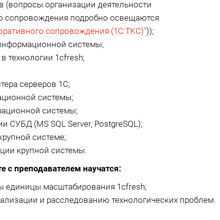
в (вопросы организации деятельности
го сопровождения подробно освещаются
оративного сопровождения (1С:ТКС)"
));
информационной системы;
 технологии 1cfresh;
тера серверов 1С;
ционной системы;
рационной системы;
 СУБД (MS SQL Server, PostgreSQL);
крупной системе;
ации крупной системы.
е с преподавателем научатся:
ы единицы масштабирования 1cfresh;
кализации и расследованию технологических проблем.