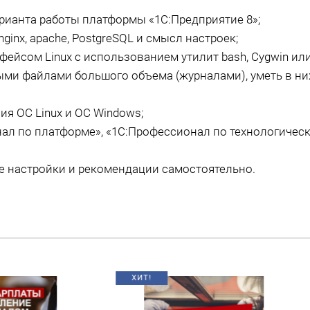
рианта работы платформы «1С:Предприятие 8»;
inx, apache, PostgreSQL и смысл настроек;
ейсом Linux c использованием утилит bash, Cygwin ил
ыми файлами большого объема (журналами), уметь в н
я ОС Linux и ОС Windows;
ал по платформе», «1С:Профессионал по технологичес
е настройки и рекомендации самостоятельно.