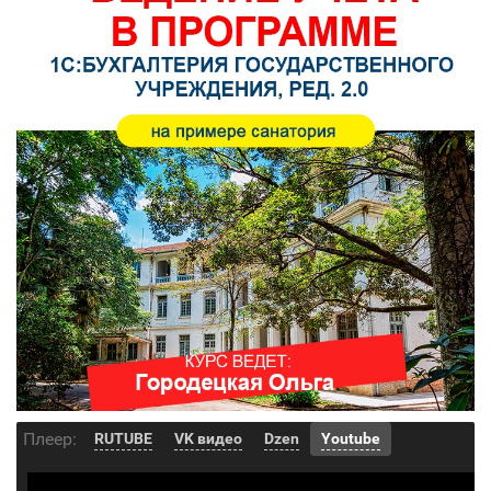
Плеер:
RUTUBE
VK видео
Dzen
Youtube