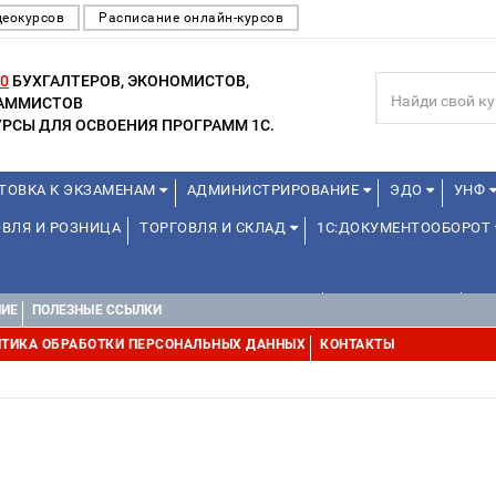
деокурсов
Расписание онлайн-курсов
0
БУХГАЛТЕРОВ, ЭКОНОМИСТОВ,
РАММИСТОВ
РСЫ ДЛЯ ОСВОЕНИЯ ПРОГРАММ 1С.
ТОВКА К ЭКЗАМЕНАМ
АДМИНИСТРИРОВАНИЕ
ЭДО
УНФ
ВЛЯ И РОЗНИЦА
ТОРГОВЛЯ И СКЛАД
1С:ДОКУМЕНТООБОРОТ
ДЛЯ ПРЕПОДАВАТЕЛЕЙ ШКОЛЬНЫХ КУРСОВ
ОНЛАЙН ШКОЛА
ДЛ
НИЕ
ПОЛЕЗНЫЕ ССЫЛКИ
УРСЫ (ПРОФЕССИОНАЛЬНЫЕ ПРОБЫ) 4-6 ЧАСОВ ОТ 12 ЛЕТ
ДРУГ
ТИКА ОБРАБОТКИ ПЕРСОНАЛЬНЫХ ДАННЫХ
КОНТАКТЫ