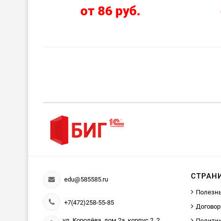
от 86 руб.
СТРАН
edu@585585.ru
Полезн
+7(472)258-55-85
Договор
ул. Королёва, дом 2а, корпус 2, 2
Политик