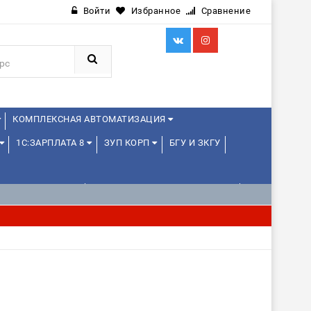
Войти
Избранное
Сравнение
КОМПЛЕКСНАЯ АВТОМАТИЗАЦИЯ
1С:ЗАРПЛАТА 8
ЗУП КОРП
БГУ И ЗКГУ
Я ШКОЛЬНИКОВ
1С:УПРАВЛЕНИЕ ХОЛДИНГОМ
ИЕ
1С:МЕДИЦИНА
WEB, JAVA И ANDROID