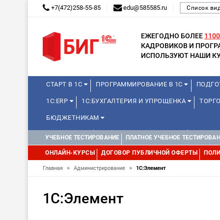
+7(472)258-55-85
edu@585585.ru
Список ви
ЕЖЕГОДНО БОЛЕЕ
1100
КАДРОВИКОВ И ПРОГ
ИСПОЛЬЗУЮТ НАШИ КУ
СТАРТ В 1С
ПРОГРАММИРОВАНИЕ В 1С
ПОДГО
1С:ERP
1С:БУХГАЛТЕРИЯ И УПРОЩЕНКА
ТОРГО
БЮДЖЕТНИКАМ
МИНИ-КУРСЫ
КУРСЫ ДЛЯ ШКОЛЬНИКОВ
КУРСЫ 
УЧЕБНОЕ ТЕСТИРОВАНИЕ
ПЛАТНОЕ УЧЕБНОЕ ТЕСТИРОВА
УПРАВЛЕНИЕ ПРОЕКТАМИ
УПРАВЛЕНЦАМ
МИНИ-К
ОНЛАЙН-КУРСЫ
ДОГОВОР ПУБЛИЧНОЙ ОФЕРТЫ
ПОЛИ
»
»
Главная
Администрирование
1С:Элемент
1С:Элемент