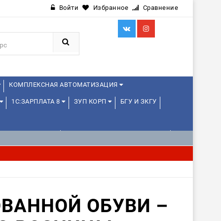
Войти
Избранное
Сравнение
КОМПЛЕКСНАЯ АВТОМАТИЗАЦИЯ
1С:ЗАРПЛАТА 8
ЗУП КОРП
БГУ И ЗКГУ
Я ШКОЛЬНИКОВ
1С:УПРАВЛЕНИЕ ХОЛДИНГОМ
ИЕ
1С:МЕДИЦИНА
WEB, JAVA И ANDROID
ВАННОЙ ОБУВИ –