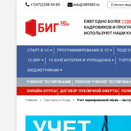
+7(472)258-55-85
edu@585585.ru
Список ви
ЕЖЕГОДНО БОЛЕЕ
1100
КАДРОВИКОВ И ПРОГ
ИСПОЛЬЗУЮТ НАШИ КУ
СТАРТ В 1С
ПРОГРАММИРОВАНИЕ В 1С
ПОДГО
1С:ERP
1С:БУХГАЛТЕРИЯ И УПРОЩЕНКА
ТОРГО
БЮДЖЕТНИКАМ
МИНИ-КУРСЫ
КУРСЫ ДЛЯ ШКОЛЬНИКОВ
КУРСЫ 
УЧЕБНОЕ ТЕСТИРОВАНИЕ
ПЛАТНОЕ УЧЕБНОЕ ТЕСТИРОВА
УПРАВЛЕНИЕ ПРОЕКТАМИ
УПРАВЛЕНЦАМ
МИНИ-К
ОНЛАЙН-КУРСЫ
ДОГОВОР ПУБЛИЧНОЙ ОФЕРТЫ
ПОЛИ
»
»
Главная
Торговля и Склад
Учет маркированной обуви – наст