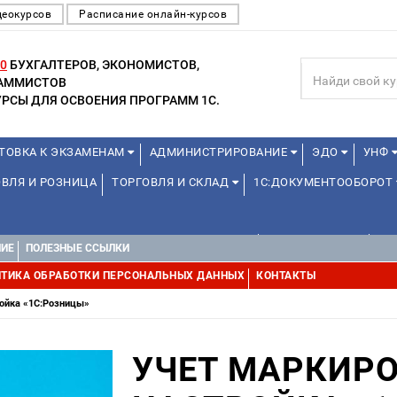
деокурсов
Расписание онлайн-курсов
0
БУХГАЛТЕРОВ, ЭКОНОМИСТОВ,
РАММИСТОВ
РСЫ ДЛЯ ОСВОЕНИЯ ПРОГРАММ 1С.
ТОВКА К ЭКЗАМЕНАМ
АДМИНИСТРИРОВАНИЕ
ЭДО
УНФ
ВЛЯ И РОЗНИЦА
ТОРГОВЛЯ И СКЛАД
1С:ДОКУМЕНТООБОРОТ
ДЛЯ ПРЕПОДАВАТЕЛЕЙ ШКОЛЬНЫХ КУРСОВ
ОНЛАЙН ШКОЛА
ДЛ
НИЕ
ПОЛЕЗНЫЕ ССЫЛКИ
УРСЫ (ПРОФЕССИОНАЛЬНЫЕ ПРОБЫ) 4-6 ЧАСОВ ОТ 12 ЛЕТ
ДРУГ
ТИКА ОБРАБОТКИ ПЕРСОНАЛЬНЫХ ДАННЫХ
КОНТАКТЫ
ройка «1С:Розницы»
УЧЕТ МАРКИРО