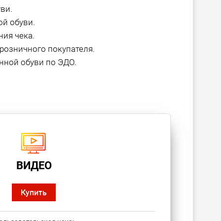
ви.
й обуви.
ия чека.
розничного покупателя.
нной обуви по ЭДО.
ВИДЕО
Купить